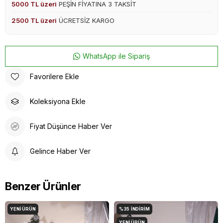
5000 TL üzeri
PEŞİN FİYATINA 3 TAKSİT
2500 TL üzeri
ÜCRETSİZ KARGO
WhatsApp ile Sipariş
Favorilere Ekle
Koleksiyona Ekle
Fiyat Düşünce Haber Ver
Gelince Haber Ver
Benzer Ürünler
YENI ÜRÜN
%35
İNDIRIM
YENI ÜRÜN