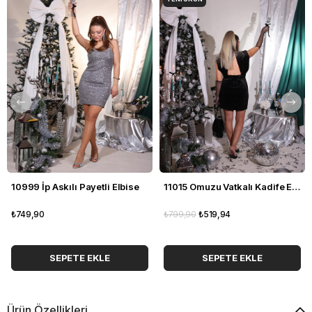
10999 İp Askılı Payetli Elbise
11015 Omuzu Vatkalı Kadife Elbise
₺749,90
₺799,90
₺519,94
SEPETE EKLE
SEPETE EKLE
Ürün Özellikleri