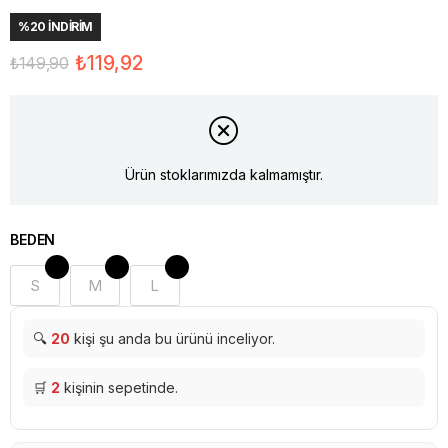
%
20
İNDIRIM
₺119,92
₺149,90
Ürün stoklarımızda kalmamıştır.
BEDEN
S
M
L
🔍
20
kişi şu anda bu ürünü inceliyor.
🛒
2
kişinin sepetinde.