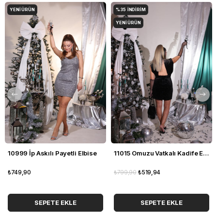
YENI ÜRÜN
%35
İNDIRIM
YENI ÜRÜN
10999 İp Askılı Payetli Elbise
11015 Omuzu Vatkalı Kadife Elbise
₺749,90
₺799,90
₺519,94
SEPETE EKLE
SEPETE EKLE