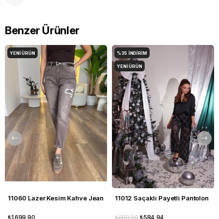
Benzer Ürünler
YENI ÜRÜN
%35
İNDIRIM
YENI ÜRÜN
11060 Lazer Kesim Kahve Jean
11012 Saçaklı Payetli Pantolon
₺1.699,90
₺899,90
₺584,94