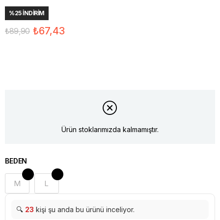
%
25
İNDIRIM
₺67,43
₺89,90
Ürün stoklarımızda kalmamıştır.
BEDEN
M
L
🔍
23
kişi şu anda bu ürünü inceliyor.