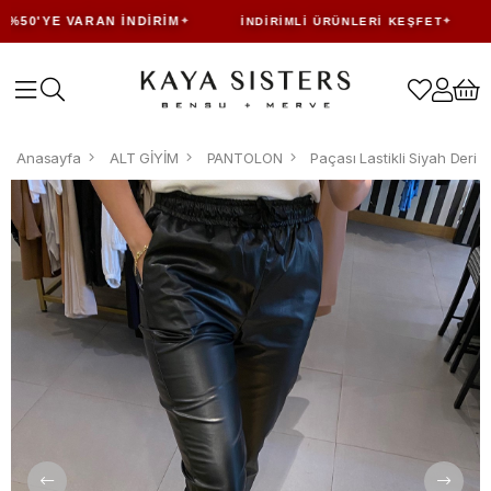
50'YE VARAN İNDIRIM
İNDIRIMLI ÜRÜNLERI KEŞFET
S
Anasayfa
ALT GİYİM
PANTOLON
Paçası Lastikli Siyah Deri 