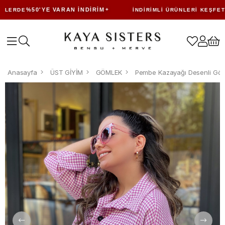
%50'YE VARAN İNDIRIM
ERDE
İNDIRIMLI ÜRÜNLERI KEŞFET
Anasayfa
ÜST GİYİM
GÖMLEK
Pembe Kazayağı Desenli Gö