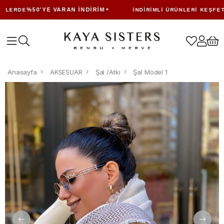
%50'YE VARAN İNDIRIM
LERDE
İNDIRIMLI ÜRÜNLERI KEŞFET
Anasayfa
AKSESUAR
Şal /Atkı
Şal Model 1