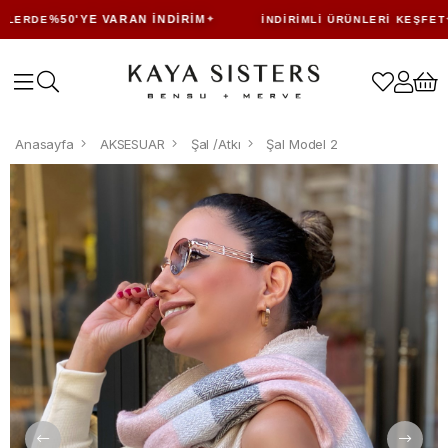
%50'YE VARAN İNDIRIM
LERDE
İNDIRIMLI ÜRÜNLERI KEŞFET
Anasayfa
AKSESUAR
Şal /Atkı
Şal Model 2