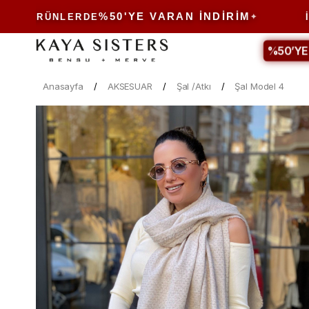
%50'YE VARAN İNDIRIM
I ÜRÜNLERDE
İND
%50’YE
Anasayfa
AKSESUAR
Şal /Atkı
Şal Model 4