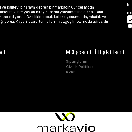
E
 ve kaliteyi bir araya getiren bir markadır. Güncel moda
lerimiz, her yaştan bireyin tarzını yansıtmasına olanak tanır.
Ka
 hitap ediyoruz. Özellikle çocuk koleksiyonumuzda, rahatlık ve
ağlıyoruz. Kaya Sisters, tüm ailenin vazgeçilmez moda adresidir.
al
Müşteri İlişkileri
Siparişlerim
Gizlilik Politikası
KVKK