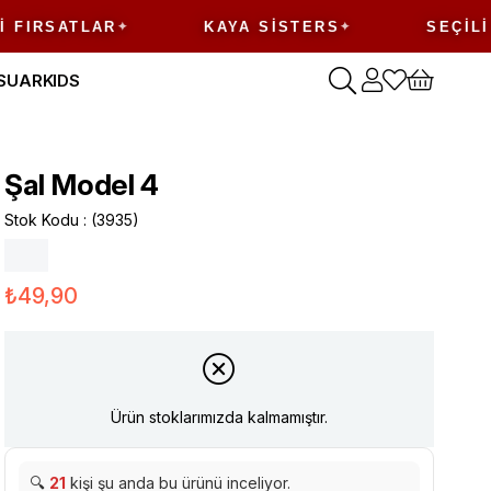
IRSATLAR
KAYA SISTERS
SEÇILI Ü
SUAR
KIDS
Şal Model 4
Stok Kodu
(3935)
₺49,90
Ürün stoklarımızda kalmamıştır.
🔍
21
kişi şu anda bu ürünü inceliyor.