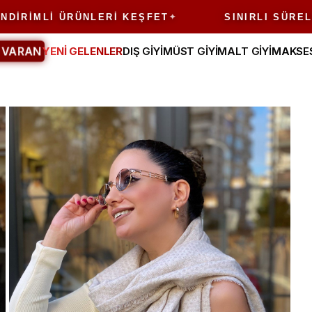
IRIMLI ÜRÜNLERI KEŞFET
SINIRLI SÜRELI F
 VARAN
YENİ GELENLER
DIŞ GİYİM
ÜST GİYİM
ALT GİYİM
AKSE