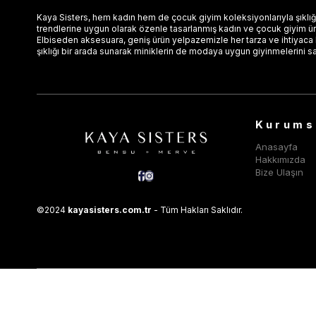
Kaya Sisters, hem kadın hem de çocuk giyim koleksiyonlarıyla şıklığı
trendlerine uygun olarak özenle tasarlanmış kadın ve çocuk giyim ürün
Elbiseden aksesuara, geniş ürün yelpazemizle her tarza ve ihtiyaca
şıklığı bir arada sunarak miniklerin de modaya uygun giyinmelerini s
Kurums
Anasayfa
Hakkımızda
Bize Ulaşın
©2024
kayasisters.com.tr
- Tüm Hakları Saklıdır.