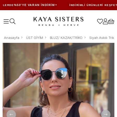
%50'YE VARAN İNDIRIM
LERDE
İNDIRIMLI ÜRÜNLERI KEŞFET
Anasayfa
ÜST GİYİM
BLUZ/ KAZAK/TRİKO
Siyah Askılı Triko