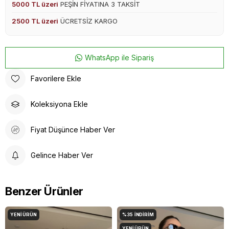
5000 TL üzeri
PEŞİN FİYATINA 3 TAKSİT
2500 TL üzeri
ÜCRETSİZ KARGO
WhatsApp ile Sipariş
Favorilere Ekle
Koleksiyona Ekle
Fiyat Düşünce Haber Ver
Gelince Haber Ver
Benzer Ürünler
YENI ÜRÜN
%35
İNDIRIM
YENI ÜRÜN