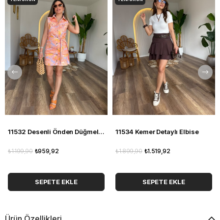
11532 Desenli Önden Düğmeli Elbise
11534 Kemer Detaylı Elbise
₺1.199,90
₺959,92
₺1.899,90
₺1.519,92
SEPETE EKLE
SEPETE EKLE
Ürün Özellikleri