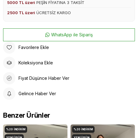
5000 TL üzeri
PEŞİN FİYATINA 3 TAKSİT
2500 TL üzeri
ÜCRETSİZ KARGO
WhatsApp ile Sipariş
Favorilere Ekle
Koleksiyona Ekle
Fiyat Düşünce Haber Ver
Gelince Haber Ver
Benzer Ürünler
%20
İNDIRIM
%20
İNDIRIM
YENI ÜRÜN
YENI ÜRÜN