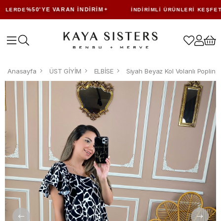
%50'YE VARAN İNDIRIM
LERDE
İNDIRIMLI ÜRÜNLERI KEŞFET
Anasayfa
ÜST GİYİM
ELBİSE
Siyah Beyaz Kol Volanlı Poplin E