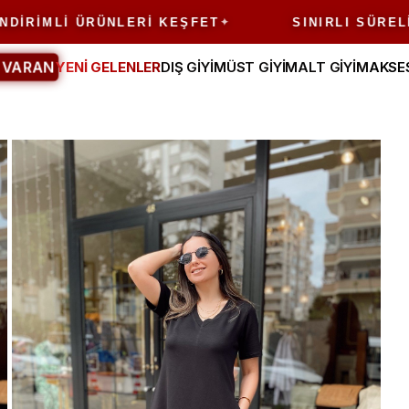
MLI ÜRÜNLERI KEŞFET
SINIRLI SÜRELI FIRS
 VARAN
YENİ GELENLER
DIŞ GİYİM
ÜST GİYİM
ALT GİYİM
AKSE