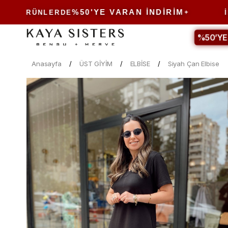
%50'YE VARAN İNDIRIM
RÜNLERDE
İNDIRI
%50’YE
Anasayfa
ÜST GİYİM
ELBİSE
Siyah Çan Elbise