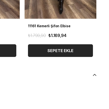
11161 Kemerli Şifon Elbise
11
₺1.799,90
₺1.169,94
₺1
SEPETE EKLE