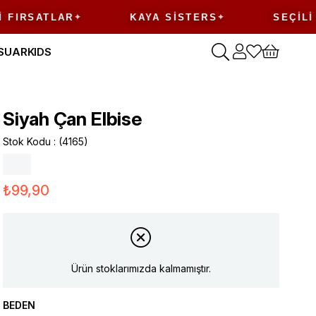
ATLAR
KAYA SISTERS
SEÇILI ÜRÜN
SUAR
KIDS
Siyah Çan Elbise
Stok Kodu
(4165)
₺99,90
Ürün stoklarımızda kalmamıştır.
BEDEN