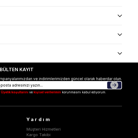
-BÜLTEN KAYIT
mpanyalarımızdan ve indirimlerimizden güncel olarak haberdar olun.
Üyelik koşullarını
ve
kişisel verilerimin
korunmasını kabul ediyorum.
Yardım
Müşteri Hizmetleri
Kargo Takibi