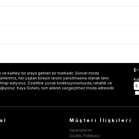
E
 ve kaliteyi bir araya getiren bir markadır. Güncel moda
lerimiz, her yaştan bireyin tarzını yansıtmasına olanak tanır.
Ka
 hitap ediyoruz. Özellikle çocuk koleksiyonumuzda, rahatlık ve
ağlıyoruz. Kaya Sisters, tüm ailenin vazgeçilmez moda adresidir.
al
Müşteri İlişkileri
Siparişlerim
Gizlilik Politikası