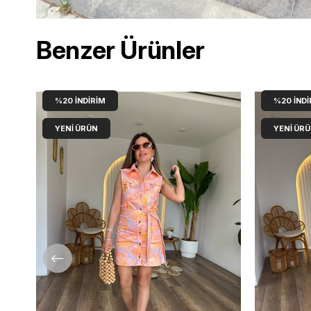
Benzer Ürünler
%20
İNDIRIM
%20
İNDI
YENI ÜRÜN
YENI ÜR