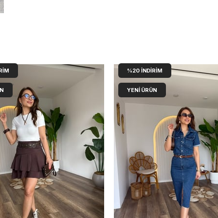
RIM
%20
İNDIRIM
ÜN
YENI ÜRÜN