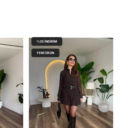
%35
İNDIRIM
YENI ÜRÜN