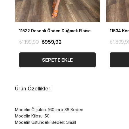
11532 Desenli Önden Düğmeli Elbise
11534 Kem
₺1.199,90
₺959,92
₺1.899,9
SEPETE EKLE
Ürün Özellikleri
Modelin Ölçüleri: 160cm x 36 Beden
Modelin Kilosu: 50
Modelin Üstündeki Beden: Small