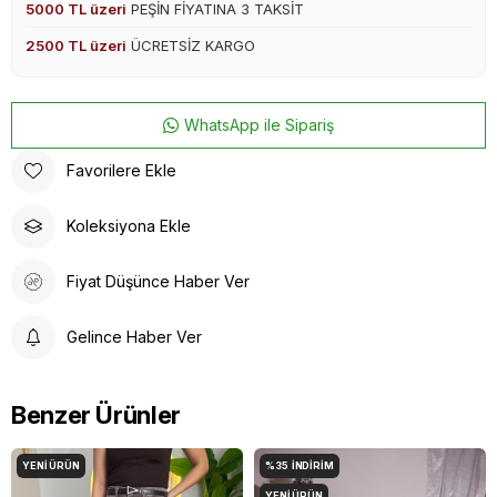
5000 TL üzeri
PEŞİN FİYATINA 3 TAKSİT
2500 TL üzeri
ÜCRETSİZ KARGO
WhatsApp ile Sipariş
Favorilere Ekle
Koleksiyona Ekle
Fiyat Düşünce Haber Ver
Gelince Haber Ver
Benzer Ürünler
YENI ÜRÜN
%35
İNDIRIM
YENI ÜRÜN