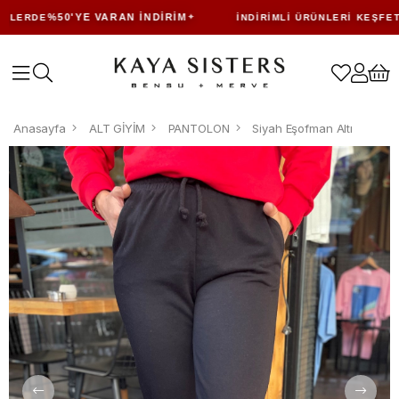
%50'YE VARAN İNDIRIM
LERDE
İNDIRIMLI ÜRÜNLERI KEŞFET
Anasayfa
ALT GİYİM
PANTOLON
Siyah Eşofman Altı