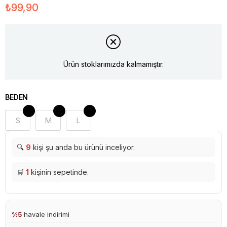
₺99,90
Ürün stoklarımızda kalmamıştır.
BEDEN
S
M
L
🔍
9
kişi şu anda bu ürünü inceliyor.
🛒
1
kişinin sepetinde.
%5
havale indirimi