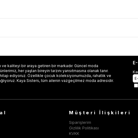
E
 ve kaliteyi bir araya getiren bir markadır. Güncel moda
lerimiz, her yaştan bireyin tarzını yansıtmasına olanak tanır.
Ka
 hitap ediyoruz. Özellikle çocuk koleksiyonumuzda, rahatlık ve
ağlıyoruz. Kaya Sisters, tüm ailenin vazgeçilmez moda adresidir.
al
Müşteri İlişkileri
Siparişlerim
Gizlilik Politikası
KVKK