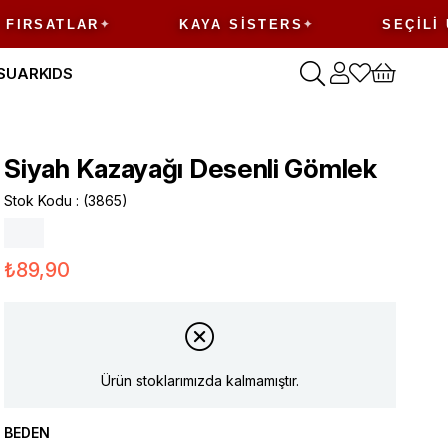
ATLAR
KAYA SISTERS
SEÇILI ÜRÜN
SUAR
KIDS
Siyah Kazayağı Desenli Gömlek
Stok Kodu
(3865)
₺89,90
Ürün stoklarımızda kalmamıştır.
BEDEN