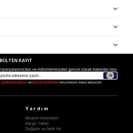
-BÜLTEN KAYIT
mpanyalarımızdan ve indirimlerimizden güncel olarak haberdar olun.
Üyelik koşullarını
ve
kişisel verilerimin
korunmasını kabul ediyorum.
Yardım
Müşteri Hizmetleri
Kargo Takibi
Değişim ve İade Hk.