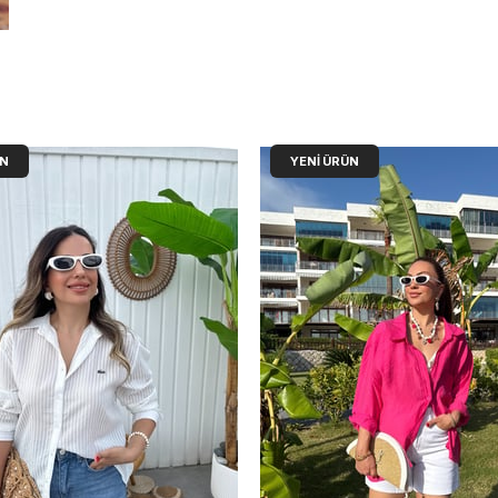
ÜN
YENI ÜRÜN