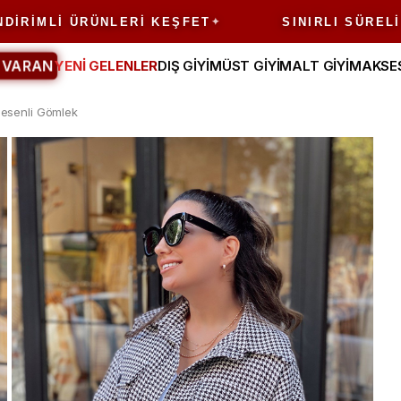
LI ÜRÜNLERI KEŞFET
SINIRLI SÜRELI FIRS
 VARAN
YENİ GELENLER
DIŞ GİYİM
ÜST GİYİM
ALT GİYİM
AKSE
Desenli Gömlek