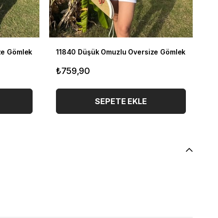
ze Gömlek
11840 Düşük Omuzlu Oversize Gömlek
11
₺759,90
₺
SEPETE EKLE