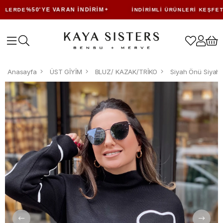
%50'YE VARAN İNDIRIM
LERDE
İNDIRIMLI ÜRÜNLERI KEŞFET
Anasayfa
ÜST GİYİM
BLUZ/ KAZAK/TRİKO
Siyah Önü Siyah 