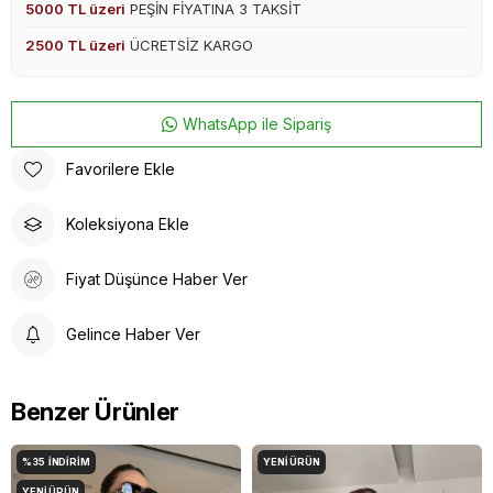
5000 TL üzeri
PEŞİN FİYATINA 3 TAKSİT
2500 TL üzeri
ÜCRETSİZ KARGO
WhatsApp ile Sipariş
Favorilere Ekle
Koleksiyona Ekle
Fiyat Düşünce Haber Ver
Gelince Haber Ver
Benzer Ürünler
%35
İNDIRIM
YENI ÜRÜN
YENI ÜRÜN