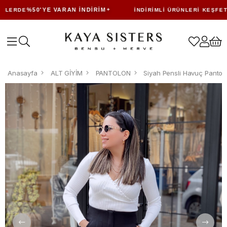
%50'YE VARAN İNDIRIM
LERDE
İNDIRIMLI ÜRÜNLERI KEŞFET
Anasayfa
ALT GİYİM
PANTOLON
Siyah Pensli Havuç Pantol