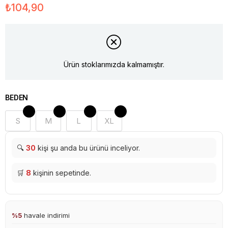
₺104,90
Ürün stoklarımızda kalmamıştır.
BEDEN
S
M
L
XL
🔍
30
kişi şu anda bu ürünü inceliyor.
🛒
8
kişinin sepetinde.
%5
havale indirimi