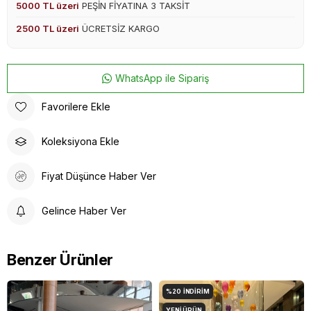
5000 TL üzeri
PEŞİN FİYATINA 3 TAKSİT
2500 TL üzeri
ÜCRETSİZ KARGO
WhatsApp ile Sipariş
Favorilere Ekle
Koleksiyona Ekle
Fiyat Düşünce Haber Ver
Gelince Haber Ver
Benzer Ürünler
%20
İNDIRIM
YENI ÜRÜN