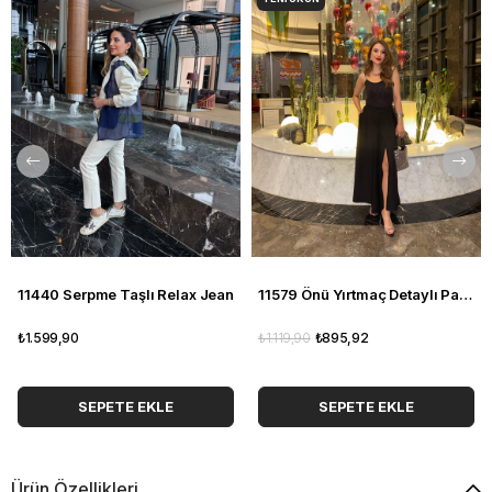
11440 Serpme Taşlı Relax Jean
11579 Önü Yırtmaç Detaylı Pantolon
₺1.599,90
₺1.119,90
₺895,92
SEPETE EKLE
SEPETE EKLE
Ürün Özellikleri