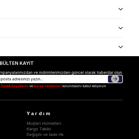
-BÜLTEN KAYIT
mpanyalarımızdan ve indirimlerimizden güncel olarak haberdar olun.
Üyelik koşullarını
ve
kişisel verilerimin
korunmasını kabul ediyorum.
Yardım
Müşteri Hizmetleri
Kargo Takibi
Değişim ve İade Hk.