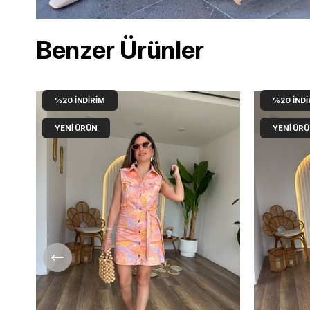
Benzer Ürünler
%20
İNDIRIM
%20
İNDI
YENI ÜRÜN
YENI ÜR