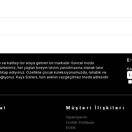
E
 ve kaliteyi bir araya getiren bir markadır. Güncel moda
lerimiz, her yaştan bireyin tarzını yansıtmasına olanak tanır.
Ka
 hitap ediyoruz. Özellikle çocuk koleksiyonumuzda, rahatlık ve
ağlıyoruz. Kaya Sisters, tüm ailenin vazgeçilmez moda adresidir.
al
Müşteri İlişkileri
Siparişlerim
Gizlilik Politikası
KVKK