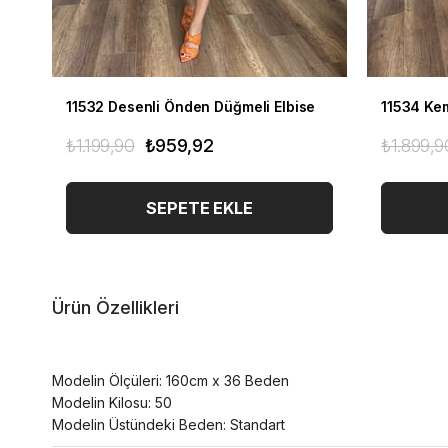
11532 Desenli Önden Düğmeli Elbise
11534 Kem
₺1.199,90
₺959,92
₺1.899,9
SEPETE EKLE
Ürün Özellikleri
Modelin Ölçüleri: 160cm x 36 Beden
Modelin Kilosu: 50
Modelin Üstündeki Beden: Standart