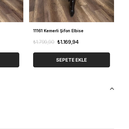
11161 Kemerli Şifon Elbise
11
₺1.799,90
₺1.169,94
₺1
SEPETE EKLE