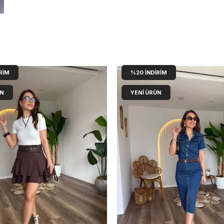
RIM
%20
İNDIRIM
ÜN
YENI ÜRÜN