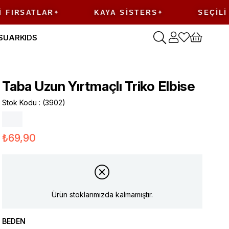
ATLAR
KAYA SISTERS
SEÇILI ÜRÜN
SUAR
KIDS
Taba Uzun Yırtmaçlı Triko Elbise
Stok Kodu
(3902)
₺69,90
Ürün stoklarımızda kalmamıştır.
BEDEN