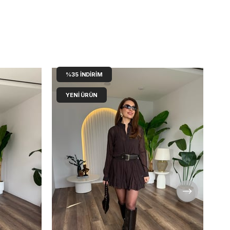
%35
İNDIRIM
YENI ÜRÜN