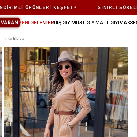
MLI ÜRÜNLERI KEŞFET
SINIRLI SÜRELI FIRS
 VARAN
YENİ GELENLER
DIŞ GİYİM
ÜST GİYİM
ALT GİYİM
AKSE
 Triko Elbise