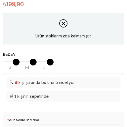
₺199,90
Ürün stoklarımızda kalmamıştır.
BEDEN
S
M
L
🔍
8
kişi şu anda bu ürünü inceliyor.
🛒
1
kişinin sepetinde.
%5
havale indirimi