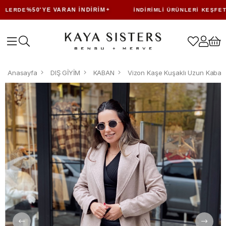
%50'YE VARAN İNDIRIM
LERDE
İNDIRIMLI ÜRÜNLERI KEŞFET
Anasayfa
DIŞ GİYİM
KABAN
Vizon Kaşe Kuşaklı Uzun Kaban