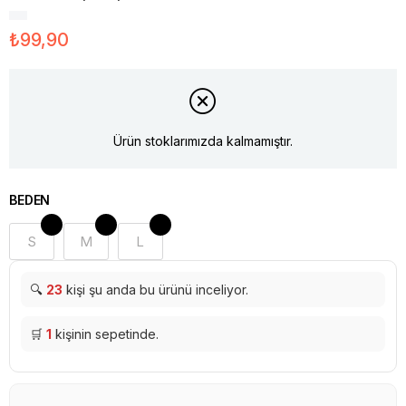
₺99,90
Ürün stoklarımızda kalmamıştır.
BEDEN
S
M
L
🔍
23
kişi şu anda bu ürünü inceliyor.
🛒
1
kişinin sepetinde.