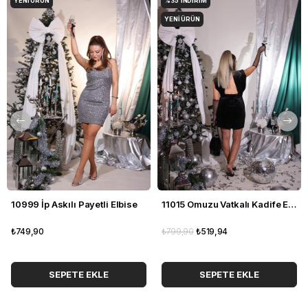
YENI ÜRÜN
%35
İNDIRIM
YENI ÜRÜN
10999 İp Askılı Payetli Elbise
11015 Omuzu Vatkalı Kadife Elbise
₺749,90
₺799,90
₺519,94
SEPETE EKLE
SEPETE EKLE