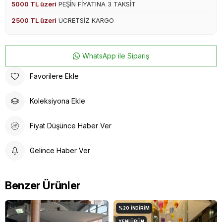
5000 TL üzeri
PEŞİN FİYATINA 3 TAKSİT
2500 TL üzeri
ÜCRETSİZ KARGO
WhatsApp ile Sipariş
Favorilere Ekle
Koleksiyona Ekle
Fiyat Düşünce Haber Ver
Gelince Haber Ver
Benzer Ürünler
%20
İNDIRIM
YENI ÜRÜN