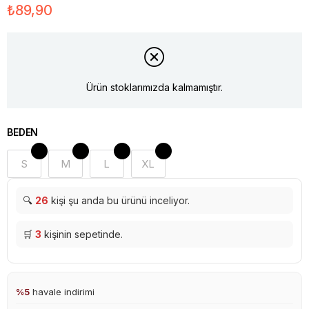
₺89,90
Ürün stoklarımızda kalmamıştır.
BEDEN
S
M
L
XL
🔍
26
kişi şu anda bu ürünü inceliyor.
🛒
3
kişinin sepetinde.
%5
havale indirimi