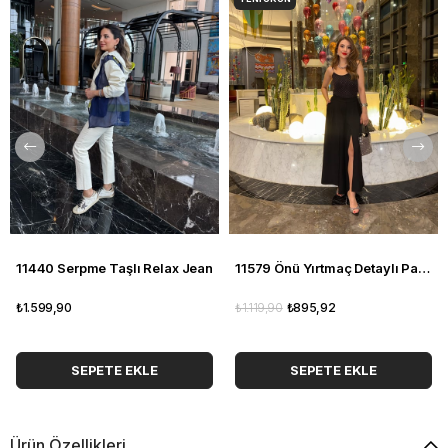
11440 Serpme Taşlı Relax Jean
11579 Önü Yırtmaç Detaylı Pantolon
₺1.599,90
₺1.119,90
₺895,92
SEPETE EKLE
SEPETE EKLE
Ürün Özellikleri