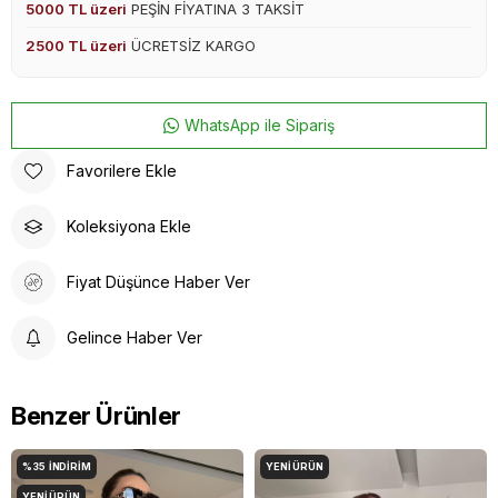
5000 TL üzeri
PEŞİN FİYATINA 3 TAKSİT
2500 TL üzeri
ÜCRETSİZ KARGO
WhatsApp ile Sipariş
Favorilere Ekle
Koleksiyona Ekle
Fiyat Düşünce Haber Ver
Gelince Haber Ver
Benzer Ürünler
%35
İNDIRIM
YENI ÜRÜN
YENI ÜRÜN