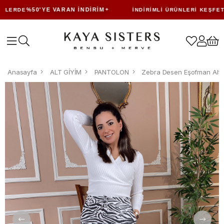
%50'YE VARAN İNDIRIM
LERDE
İNDIRIMLI ÜRÜNLERI KEŞFET
Anasayfa
ALT GİYİM
PANTOLON
Zebra Desen Eşofman Altı