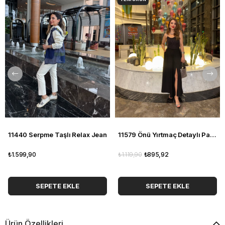
11440 Serpme Taşlı Relax Jean
11579 Önü Yırtmaç Detaylı Pantolon
₺1.599,90
₺1.119,90
₺895,92
SEPETE EKLE
SEPETE EKLE
Ürün Özellikleri