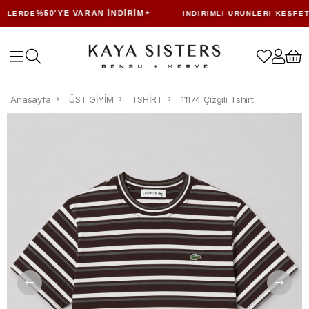
%50'YE VARAN İNDIRIM
LERDE
İNDIRIMLI ÜRÜNLERI KEŞFET
Anasayfa
ÜST GİYİM
TSHİRT
11174 Çizgili Tshirt