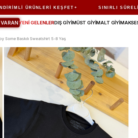
IMLI ÜRÜNLERI KEŞFET
SINIRLI SÜRELI FI
 VARAN
YENİ GELENLER
DIŞ GİYİM
ÜST GİYİM
ALT GİYİM
AKSE
joy Some Baskılı Sweatshirt 5-8 Yaş