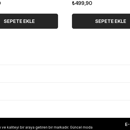
0
₺499,90
SEPETE EKLE
SEPETE EKLE
E
 ve kaliteyi bir araya getiren bir markadır. Güncel moda