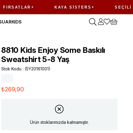
RSATLAR
KAYA SISTERS
SEÇILI ÜRÜ
SUAR
KIDS
8810 Kids Enjoy Some Baskılı
Sweatshirt 5-8 Yaş
Stok Kodu
(5Y20161001)
₺269,90
Ürün stoklarımızda kalmamıştır.