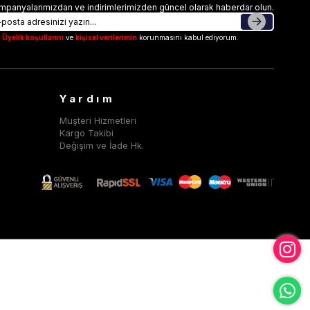
mpanyalarımızdan ve indirimlerimizden güncel olarak haberdar olun.
Üyelik koşullarını
ve
kişisel verilerimin
korunmasını kabul ediyorum.
Yardım
Müşteri Hizmetleri
Kargo Takibi
Değişim ve İade Hk.