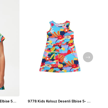
9777 Kids Yarım Kol Desenli Elbise 5-8 Yaş
9778 Kids Kolsuz Desenli Elbise 5- 8 Yaş