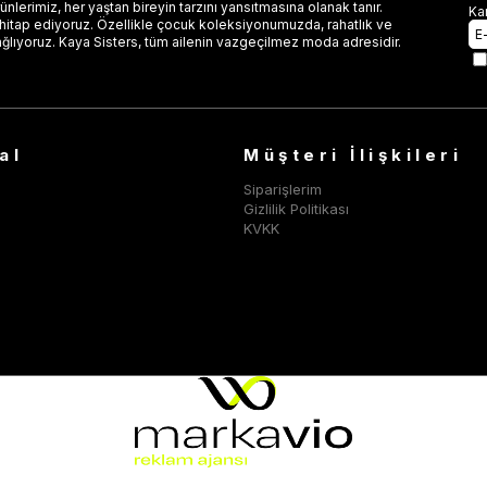
lerimiz, her yaştan bireyin tarzını yansıtmasına olanak tanır.
Ka
 hitap ediyoruz. Özellikle çocuk koleksiyonumuzda, rahatlık ve
ağlıyoruz. Kaya Sisters, tüm ailenin vazgeçilmez moda adresidir.
al
Müşteri İlişkileri
Siparişlerim
Gizlilik Politikası
KVKK