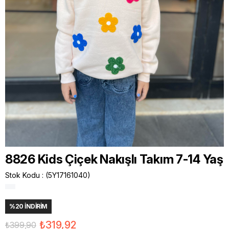
8826 Kids Çiçek Nakışlı Takım 7-14 Yaş
Stok Kodu
(5Y17161040)
%
20
İNDIRIM
₺319,92
₺399,90