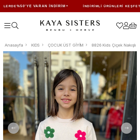
%50'YE VARAN İNDIRIM
LERDE
İNDIRIMLI ÜRÜNLERI KEŞFET
Anasayfa
KIDS
ÇOCUK ÜST GİYİM
8826 Kids Çiçek Nakışlı 