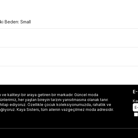
ki Beden: Small
E
 ve kaliteyi bir araya getiren bir markadır. Güncel moda
lerimiz, her yaştan bireyin tarzını yansıtmasına olanak tanır.
Ka
 hitap ediyoruz. Özellikle çocuk koleksiyonumuzda, rahatlık ve
ağlıyoruz. Kaya Sisters, tüm ailenin vazgeçilmez moda adresidir.