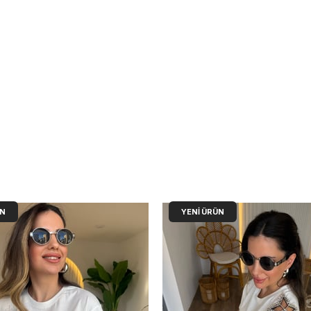
ÜN
YENI ÜRÜN