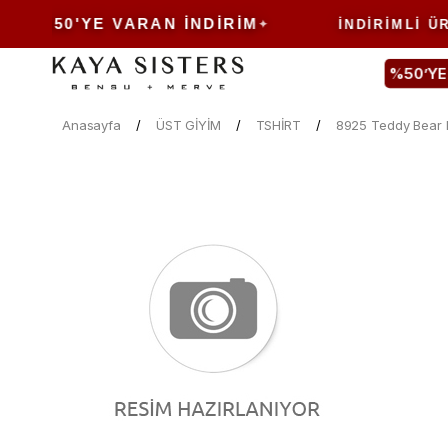
%50'YE VARAN İNDIRIM
E
İNDIRIMLI ÜRÜN
%50’YE
Anasayfa
ÜST GİYİM
TSHİRT
8925 Teddy Bear Na