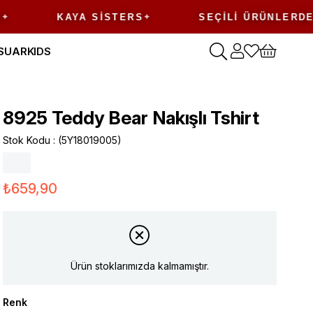
%50
KAYA SISTERS
SEÇILI ÜRÜNLERDE
SUAR
KIDS
8925 Teddy Bear Nakışlı Tshirt
Stok Kodu
(5Y18019005)
₺659,90
Ürün stoklarımızda kalmamıştır.
Renk