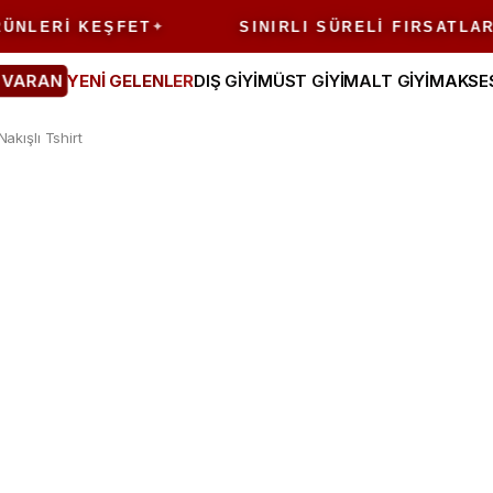
LERI KEŞFET
SINIRLI SÜRELI FIRSATLAR
 VARAN
YENİ GELENLER
DIŞ GİYİM
ÜST GİYİM
ALT GİYİM
AKSE
kışlı Tshirt