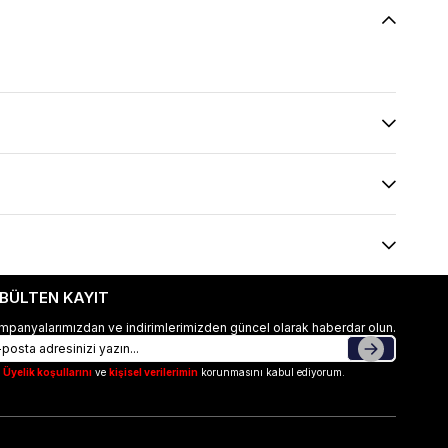
-BÜLTEN KAYIT
mpanyalarımızdan ve indirimlerimizden güncel olarak haberdar olun.
Üyelik koşullarını
ve
kişisel verilerimin
korunmasını kabul ediyorum.