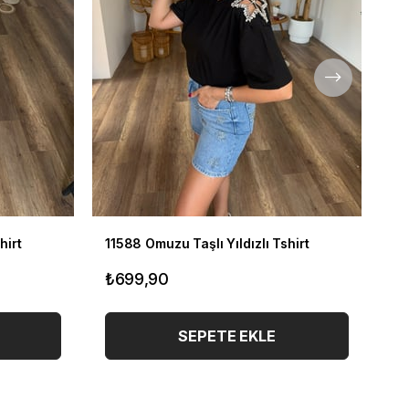
hirt
11588 Omuzu Taşlı Yıldızlı Tshirt
11
₺699,90
₺
SEPETE EKLE