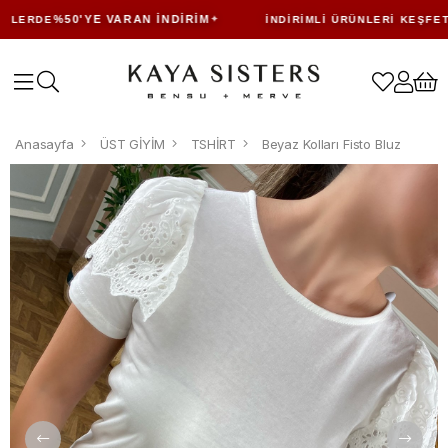
%50'YE VARAN İNDIRIM
LERDE
İNDIRIMLI ÜRÜNLERI KEŞFET
Anasayfa
ÜST GİYİM
TSHİRT
Beyaz Kolları Fisto Bluz