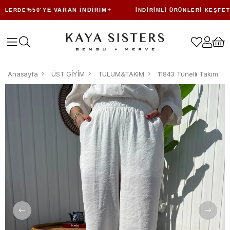
%50'YE VARAN İNDIRIM
ERDE
İNDIRIMLI ÜRÜNLERI KEŞFET
Anasayfa
ÜST GİYİM
TULUM&TAKIM
11843 Tünelli Takım