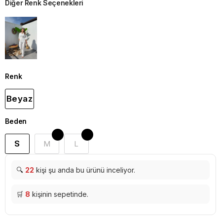
Diğer Renk Seçenekleri
Renk
Beyaz
Beden
S
M
L
🔍
22
kişi şu anda bu ürünü inceliyor.
🛒
8
kişinin sepetinde.