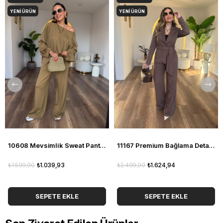
YENI ÜRÜN
YENI ÜRÜN
10608 Mevsimlik Sweat Pantolon Takım
11167 Premium Bağlama Detaylı Pantolon Ceket Takım
₺1.599,90
₺1.039,93
₺2.499,90
₺1.624,94
SEPETE EKLE
SEPETE EKLE