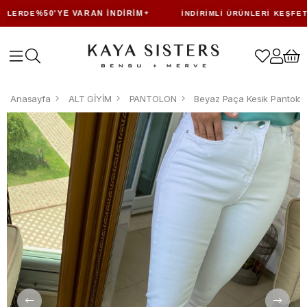
%50'YE VARAN İNDIRIM
ERDE
İNDIRIMLI ÜRÜNLERI KEŞFET
Anasayfa
ALT GİYİM
PANTOLON
Beyaz Paça Kesik Pantolo