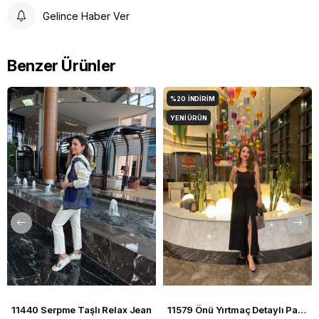
Gelince Haber Ver
Benzer Ürünler
%20
İNDIRIM
YENI ÜRÜN
11440 Serpme Taşlı Relax Jean
11579 Önü Yırtmaç Detaylı Pantolon