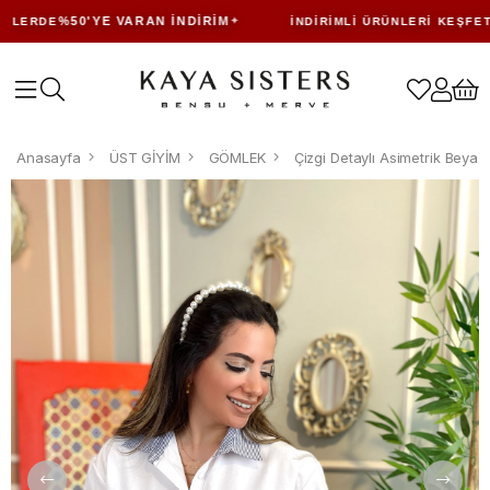
%50'YE VARAN İNDIRIM
LERDE
İNDIRIMLI ÜRÜNLERI KEŞFET
Anasayfa
ÜST GİYİM
GÖMLEK
Çizgi Detaylı Asimetrik Beya