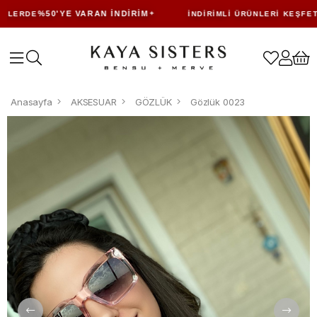
%50'YE VARAN İNDIRIM
LERDE
İNDIRIMLI ÜRÜNLERI KEŞFET
Anasayfa
AKSESUAR
GÖZLÜK
Gözlük 0023