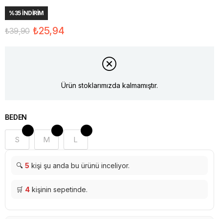
%
35
İNDIRIM
₺25,94
₺39,90
Ürün stoklarımızda kalmamıştır.
BEDEN
S
M
L
🔍
5
kişi şu anda bu ürünü inceliyor.
🛒
4
kişinin sepetinde.