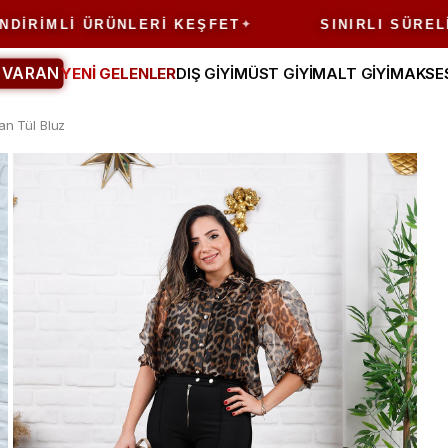
MLI ÜRÜNLERI KEŞFET
SINIRLI SÜRELI FIRS
 VARAN
YENİ GELENLER
DIŞ GİYİM
ÜST GİYİM
ALT GİYİM
AKSE
n Tül Bluz