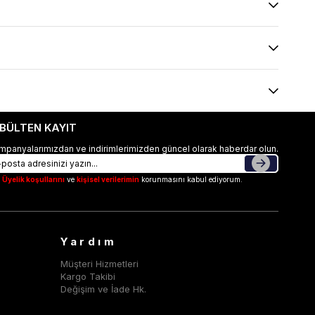
-BÜLTEN KAYIT
mpanyalarımızdan ve indirimlerimizden güncel olarak haberdar olun.
Üyelik koşullarını
ve
kişisel verilerimin
korunmasını kabul ediyorum.
Yardım
Müşteri Hizmetleri
Kargo Takibi
Değişim ve İade Hk.