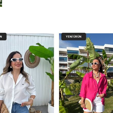
ÜN
YENI ÜRÜN