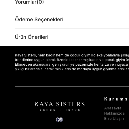
Yorumlar
(0)
Ödeme Seçenekleri
Ürün Önerileri
Kaya Sisters, hem kadın hem de çocuk giyim koleksiyonlarıyla şıklığı
trendlerine uygun olarak özenle tasarlanmış kadın ve çocuk giyim ürün
Elbiseden aksesuara, geniş ürün yelpazemizle her tarza ve ihtiyaca
şıklığı bir arada sunarak miniklerin de modaya uygun giyinmelerini s
Kurums
Anasayfa
Hakkımızda
Bize Ulaşın