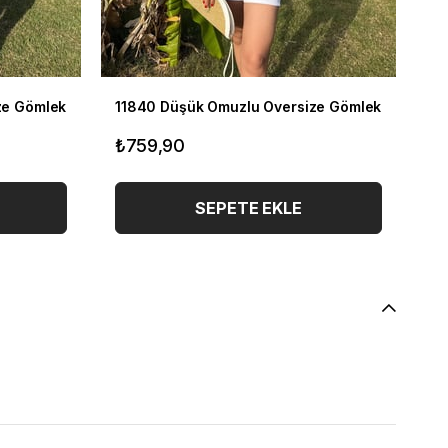
ze Gömlek
11840 Düşük Omuzlu Oversize Gömlek
11
₺759,90
₺
SEPETE EKLE