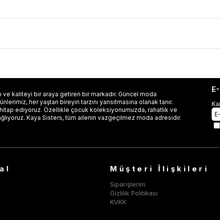
E
 ve kaliteyi bir araya getiren bir markadır. Güncel moda
lerimiz, her yaştan bireyin tarzını yansıtmasına olanak tanır.
Ka
 hitap ediyoruz. Özellikle çocuk koleksiyonumuzda, rahatlık ve
ağlıyoruz. Kaya Sisters, tüm ailenin vazgeçilmez moda adresidir.
al
Müşteri İlişkileri
Siparişlerim
Gizlilik Politikası
KVKK