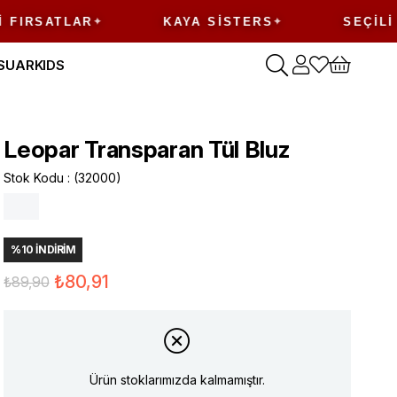
ATLAR
KAYA SISTERS
SEÇILI ÜRÜN
SUAR
KIDS
Leopar Transparan Tül Bluz
Stok Kodu
(32000)
%
10
İNDIRIM
₺80,91
₺89,90
Ürün stoklarımızda kalmamıştır.