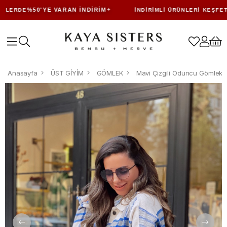
%50'YE VARAN İNDIRIM
LERDE
İNDIRIMLI ÜRÜNLERI KEŞFET
Anasayfa
ÜST GİYİM
GÖMLEK
Mavi Çizgili Oduncu Gömlek 