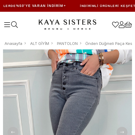
%50'YE VARAN İNDIRIM
LERDE
İNDIRIMLI ÜRÜNLERI KEŞFET
Anasayfa
ALT GİYİM
PANTOLON
Önden Düğmeli Paça Kesik