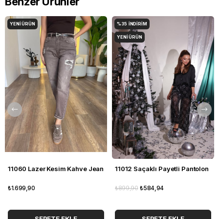
Benzer Ürünler
YENI ÜRÜN
%35
İNDIRIM
YENI ÜRÜN
11060 Lazer Kesim Kahve Jean
11012 Saçaklı Payetli Pantolon
₺1.699,90
₺899,90
₺584,94
SEPETE EKLE
SEPETE EKLE