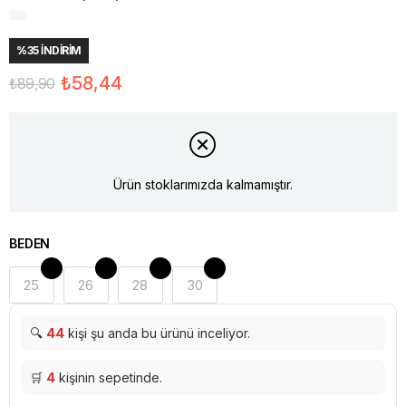
%
35
İNDIRIM
₺58,44
₺89,90
Ürün stoklarımızda kalmamıştır.
BEDEN
25
26
28
30
🔍
44
kişi şu anda bu ürünü inceliyor.
🛒
4
kişinin sepetinde.