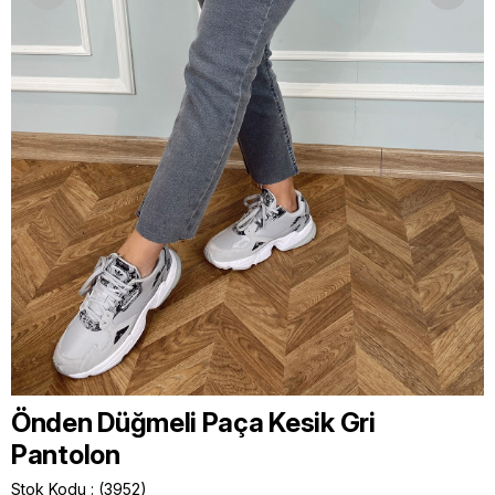
Önden Düğmeli Paça Kesik Gri
Pantolon
Stok Kodu
(3952)