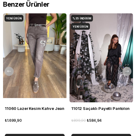
Benzer Ürünler
YENI ÜRÜN
%35
İNDIRIM
YENI ÜRÜN
11060 Lazer Kesim Kahve Jean
11012 Saçaklı Payetli Pantolon
₺1.699,90
₺899,90
₺584,94