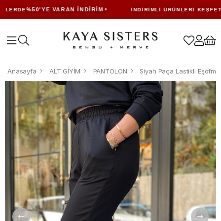
%50'YE VARAN İNDIRIM
LERDE
İNDIRIMLI ÜRÜNLERI KEŞFET
Anasayfa
ALT GİYİM
PANTOLON
Siyah Paça Lastikli Eşofman