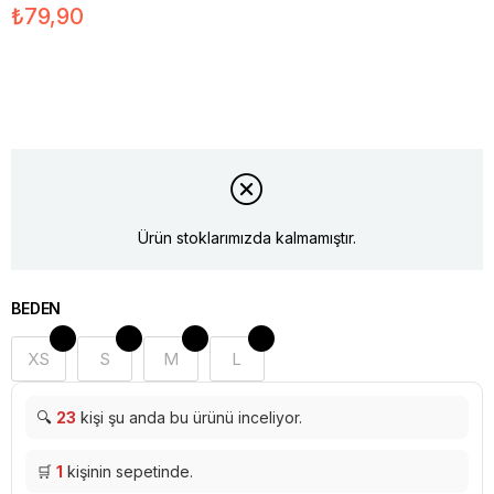
₺79,90
Ürün stoklarımızda kalmamıştır.
BEDEN
XS
S
M
L
🔍
23
kişi şu anda bu ürünü inceliyor.
🛒
1
kişinin sepetinde.