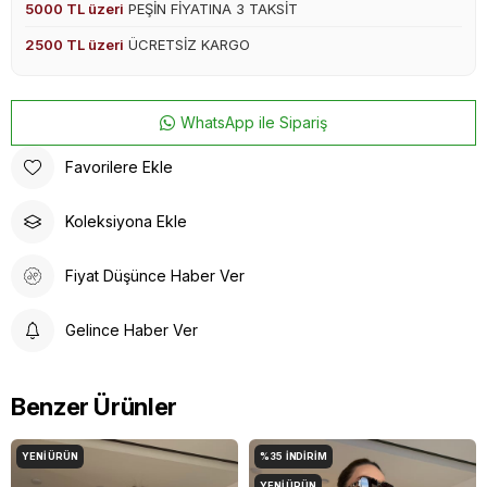
5000 TL üzeri
PEŞİN FİYATINA 3 TAKSİT
2500 TL üzeri
ÜCRETSİZ KARGO
WhatsApp ile Sipariş
Favorilere Ekle
Koleksiyona Ekle
Fiyat Düşünce Haber Ver
Gelince Haber Ver
Benzer Ürünler
YENI ÜRÜN
%35
İNDIRIM
YENI ÜRÜN