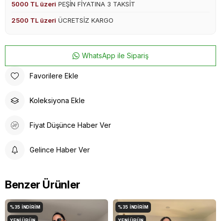
5000 TL üzeri
PEŞİN FİYATINA 3 TAKSİT
2500 TL üzeri
ÜCRETSİZ KARGO
WhatsApp ile Sipariş
Favorilere Ekle
Koleksiyona Ekle
Fiyat Düşünce Haber Ver
Gelince Haber Ver
Benzer Ürünler
%35
İNDIRIM
%35
İNDIRIM
YENI ÜRÜN
YENI ÜRÜN