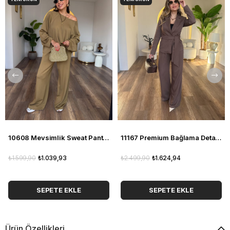
10608 Mevsimlik Sweat Pantolon Takım
11167 Premium Bağlama Detaylı Pantolon Ceket Takım
₺1.599,90
₺1.039,93
₺2.499,90
₺1.624,94
SEPETE EKLE
SEPETE EKLE
Ürün Özellikleri