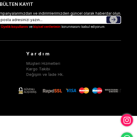
-BÜLTEN KAYIT
mpanyalarımızdan ve indirimlerimizden güncel olarak haberdar olun.
Üyelik koşullarını
ve
kişisel verilerimin
korunmasını kabul ediyorum.
Yardım
Müşteri Hizmetleri
Kargo Takibi
Değişim ve İade Hk.