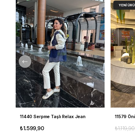
YENI ÜR
11440 Serpme Taşlı Relax Jean
11579 Önü
₺1.599,90
₺1.119,90