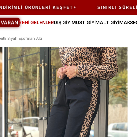
MLI ÜRÜNLERI KEŞFET
SINIRLI SÜRELI FIR
 VARAN
YENİ GELENLER
DIŞ GİYİM
ÜST GİYİM
ALT GİYİM
AKSE
itli Siyah Eşofman Altı