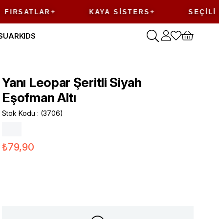
SATLAR
KAYA SISTERS
SEÇILI ÜRÜ
SUAR
KIDS
Yanı Leopar Şeritli Siyah
Eşofman Altı
Stok Kodu
(3706)
₺79,90