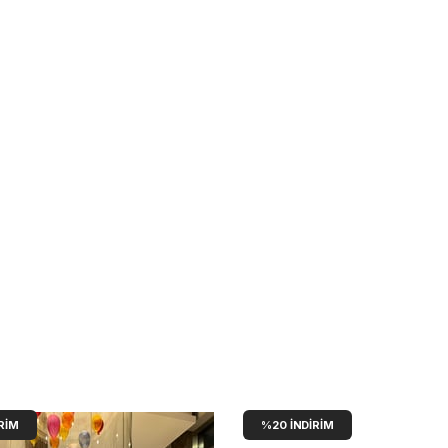
RIM
%20
İNDIRIM