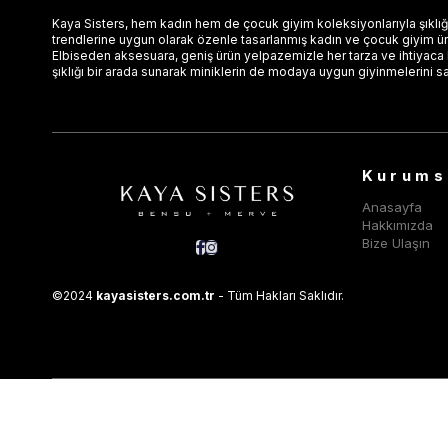
Kaya Sisters, hem kadın hem de çocuk giyim koleksiyonlarıyla şıklığı
trendlerine uygun olarak özenle tasarlanmış kadın ve çocuk giyim ürün
Elbiseden aksesuara, geniş ürün yelpazemizle her tarza ve ihtiyaca
şıklığı bir arada sunarak miniklerin de modaya uygun giyinmelerini s
Kurums
Anasayfa
Hakkımızda
Bize Ulaşın
©2024
kayasisters.com.tr
- Tüm Hakları Saklıdır.