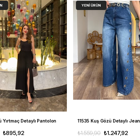
ÜN
YENI ÜRÜN
 Yırtmaç Detaylı Pantolon
11535 Kuş Gözü Detaylı Jea
₺895,92
₺1.559,90
₺1.247,92