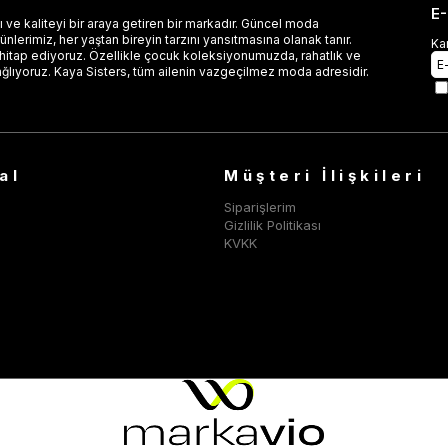
E
 ve kaliteyi bir araya getiren bir markadır. Güncel moda
lerimiz, her yaştan bireyin tarzını yansıtmasına olanak tanır.
Ka
 hitap ediyoruz. Özellikle çocuk koleksiyonumuzda, rahatlık ve
ağlıyoruz. Kaya Sisters, tüm ailenin vazgeçilmez moda adresidir.
al
Müşteri İlişkileri
Siparişlerim
Gizlilik Politikası
KVKK