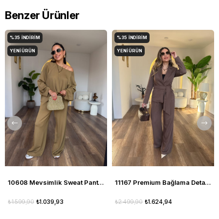
Benzer Ürünler
%35
İNDIRIM
%35
İNDIRIM
YENI ÜRÜN
YENI ÜRÜN
10608 Mevsimlik Sweat Pantolon Takım
11167 Premium Bağlama Detaylı Pantolon Ceket Takım
₺1.599,90
₺1.039,93
₺2.499,90
₺1.624,94