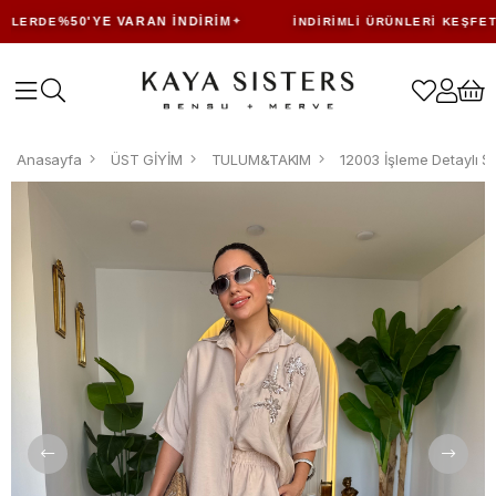
%50'YE VARAN İNDIRIM
LERDE
İNDIRIMLI ÜRÜNLERI KEŞFET
Anasayfa
ÜST GİYİM
TULUM&TAKIM
12003 İşleme Detaylı Ş