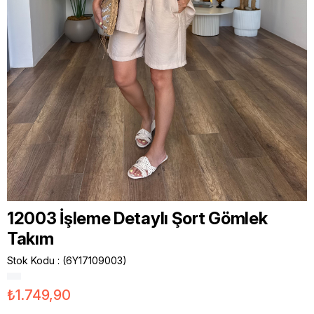
12003 İşleme Detaylı Şort Gömlek
Takım
Stok Kodu
(6Y17109003)
₺1.749,90