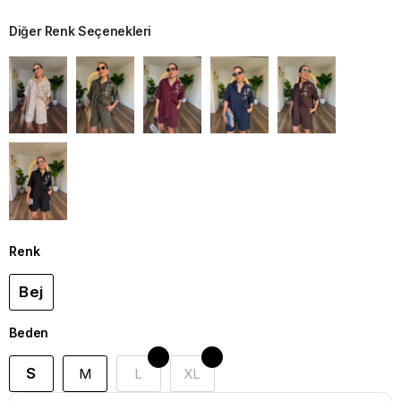
Diğer Renk Seçenekleri
Renk
Bej
Beden
S
M
L
XL