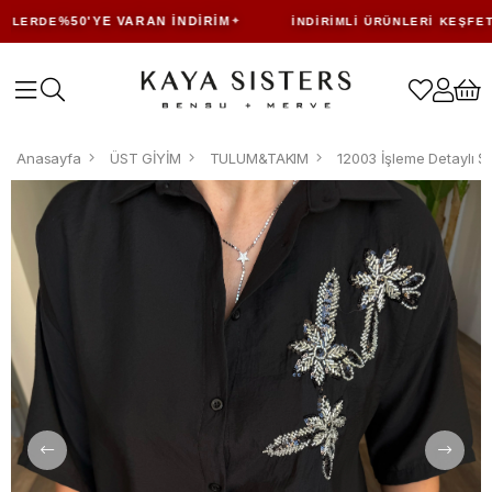
%50'YE VARAN İNDIRIM
ERDE
İNDIRIMLI ÜRÜNLERI KEŞFET
Anasayfa
ÜST GİYİM
TULUM&TAKIM
12003 İşleme Detaylı Ş