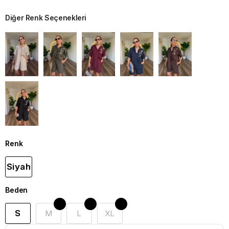
Diğer Renk Seçenekleri
Renk
Siyah
Beden
S
M
L
XL