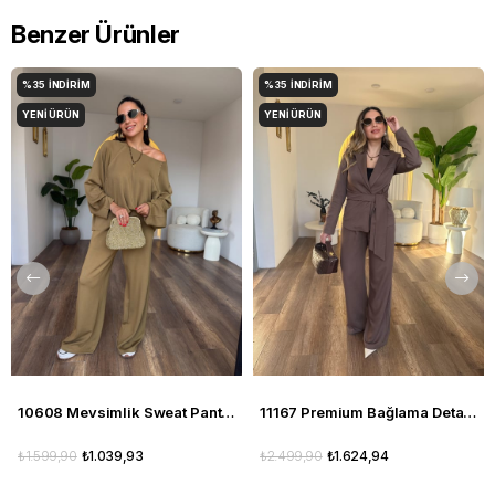
Benzer Ürünler
%35
İNDIRIM
%35
İNDIRIM
YENI ÜRÜN
YENI ÜRÜN
10608 Mevsimlik Sweat Pantolon Takım
11167 Premium Bağlama Detaylı Pantolon Ceket Takım
₺1.599,90
₺1.039,93
₺2.499,90
₺1.624,94